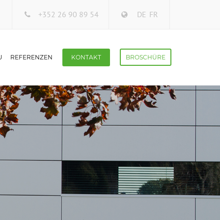
+352 26 90 89 54
DE
FR
U
REFERENZEN
KONTAKT
BROSCHÜRE