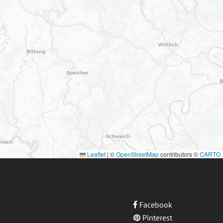
Leaflet
|
©
OpenStreetMap
contributors ©
CARTO
Facebook
Pinterest