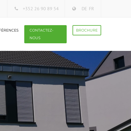
+352 26 90 89 54
DE
FR
FÉRENCES
CONTACTEZ-
BROCHURE
NOUS